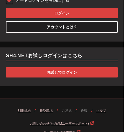
オートログインを有効にする
ログイン
アカウントとは？
SH4.NETお試しログインはこちら
お試しでログイン
利用規約
/
推奨環境
/
ご意見
/
通報
/
ヘルプ
お問い合わせ(セガAMユーザーサポート)